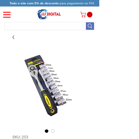
Todo o site com 5% de desconto
para pagamento no PIX
SKU: 253