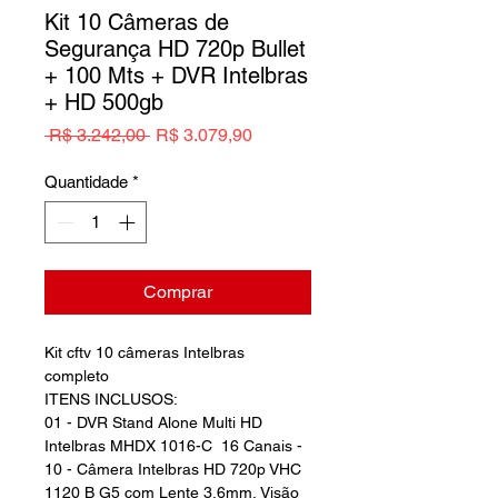
Kit 10 Câmeras de
Segurança HD 720p Bullet
+ 100 Mts + DVR Intelbras
+ HD 500gb
Preço
Preço
 R$ 3.242,00 
R$ 3.079,90
normal
promocional
Quantidade
*
Comprar
Kit cftv 10 câmeras Intelbras
completo
ITENS INCLUSOS:
01 - DVR Stand Alone Multi HD
Intelbras MHDX 1016-C 16 Canais -
10 - Câmera Intelbras HD 720p VHC
1120 B G5 com Lente 3,6mm, Visão