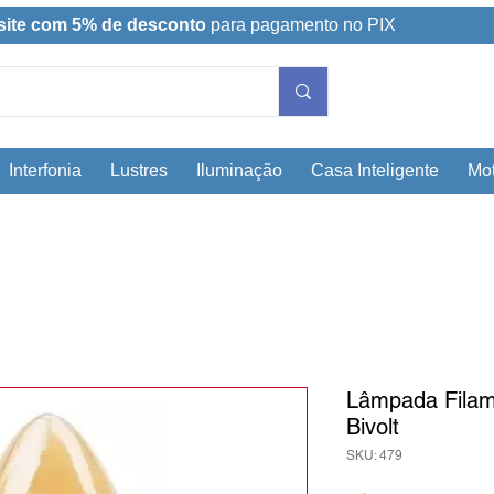
site com 5% de desconto
para pagamento no PIX
Interfonia
Lustres
Iluminação
Casa Inteligente
Mot
Lâmpada Filam
Bivolt
SKU: 479