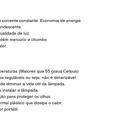
 de corrente constante. Economia de energia
andescente.
ualidade de luz.
ontém mercúrio e chumbo.
lor.
mperaturas (Maiores que 55 graus Celsius)
s reguláveis ou seja, não é dimerizável.
e diminuir a vida útil da lâmpada.
 instalar a lâmpada.
ção para proteger os olhos.
mal plástico que dissipa o calor;
 portátil.