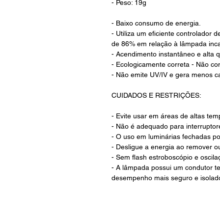
- Peso: 19g
- Baixo consumo de energia.
- Utiliza um eficiente controlador
de 86% em relação à lâmpada inc
- Acendimento instantâneo e alta q
- Ecologicamente correta - Não c
- Não emite UV/IV e gera menos ca
CUIDADOS E RESTRIÇÕES:
- Evite usar em áreas de altas te
- Não é adequado para interruptore
- O uso em luminárias fechadas pod
- Desligue a energia ao remover ou
- Sem flash estroboscópio e oscila
- A lâmpada possui um condutor ter
desempenho mais seguro e isolador