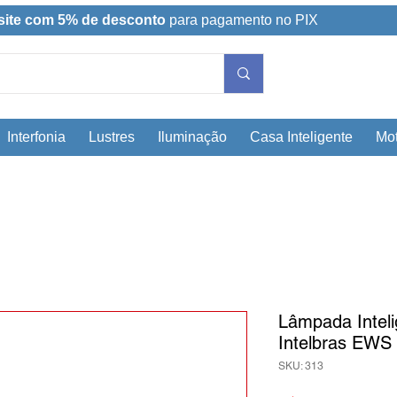
site com 5% de desconto
para pagamento no PIX
Interfonia
Lustres
Iluminação
Casa Inteligente
Mot
Lâmpada Inteli
Intelbras EWS
SKU: 313