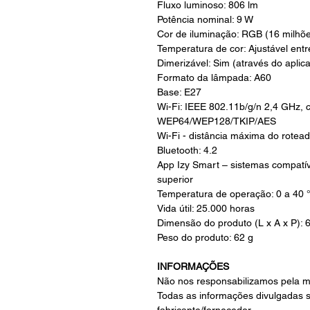
Fluxo luminoso: 806 lm
Potência nominal: 9 W
Cor de iluminação: RGB (16 milhõe
Temperatura de cor: Ajustável entr
Dimerizável: Sim (através do aplica
Formato da lâmpada: A60
Base: E27
Wi-Fi: IEEE 802.11b/g/n 2,4 GHz,
WEP64/WEP128/TKIP/AES
Wi-Fi - distância máxima do rotea
Bluetooth: 4.2
App Izy Smart – sistemas compatív
superior
Temperatura de operação: 0 a 40 
Vida útil: 25.000 horas
Dimensão do produto (L x A x P): 
Peso do produto: 62 g
INFORMAÇÕES
Não nos responsabilizamos pela m
Todas as informações divulgadas 
fabricante/fornecedor.