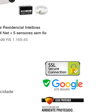
e Residencial Intelbras
Visualização rápida
4 Net + 5 sensores sem fio
rmal
Preço promocional
,00
R$ 1.169,45
acidade