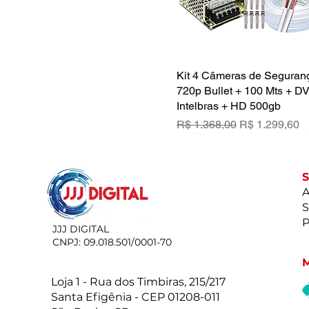
Kit 4 Câmeras de Segura
Visualização rápid
720p Bullet + 100 Mts + D
Intelbras + HD 500gb
Preço normal
Preço promoc
R$ 1.368,00
R$ 1.299,60
A
S
P
JJJ DIGITAL
CNPJ: 09.018.501/0001-70
Loja 1 - Rua dos Timbiras, 215/217
Santa Efigênia - CEP 01208-011