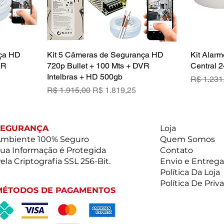
nça HD
a
Kit 5 Câmeras de Segurança HD
Visualização rápida
Kit Alarm
VR
720p Bullet + 100 Mts + DVR
Central 2
Intelbras + HD 500gb
Preço no
R$ 1.231
ional
Preço normal
Preço promocional
R$ 1.915,00
R$ 1.819,25
SEGURANÇA
Loja
mbiente 100% Seguro
Quem Somos
ua Informação é Protegida
Contato
ela Criptografia SSL 256-Bit.
Envio e Entrega
Política Da Loja
Política De Priv
MÉTODOS DE PAGAMENTOS