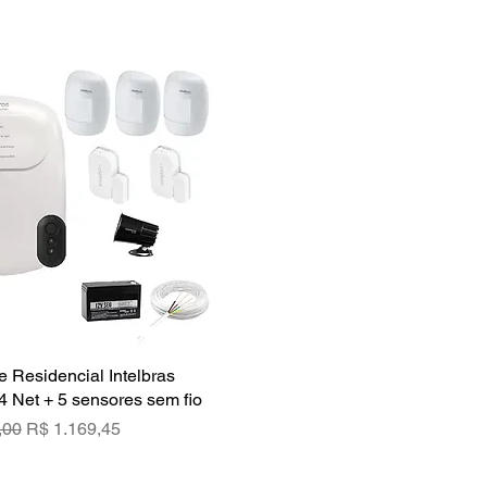
e Residencial Intelbras
Visualização rápida
4 Net + 5 sensores sem fio
rmal
Preço promocional
,00
R$ 1.169,45