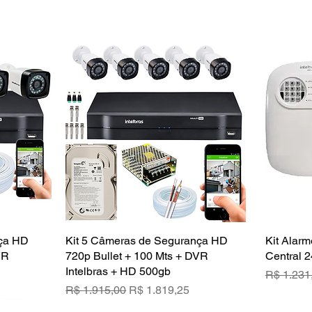
nça HD
a
Kit 5 Câmeras de Segurança HD
Visualização rápida
Kit Alarm
VR
720p Bullet + 100 Mts + DVR
Central 2
Intelbras + HD 500gb
Preço no
R$ 1.231
ional
Preço normal
Preço promocional
R$ 1.915,00
R$ 1.819,25