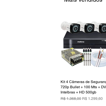
Kit 4 Câmeras de Segura
Visualização rápid
720p Bullet + 100 Mts + D
Intelbras + HD 500gb
Preço normal
Preço promoc
R$ 1.368,00
R$ 1.299,60