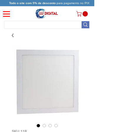
Todo o site com 5% de desconto
para pagamento no PIX
SKU: 118