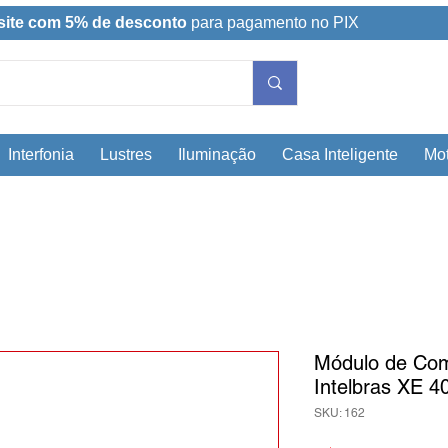
site com 5% de desconto
para pagamento no PIX
Interfonia
Lustres
Iluminação
Casa Inteligente
Mot
Módulo de Com
Intelbras XE 4
SKU: 162