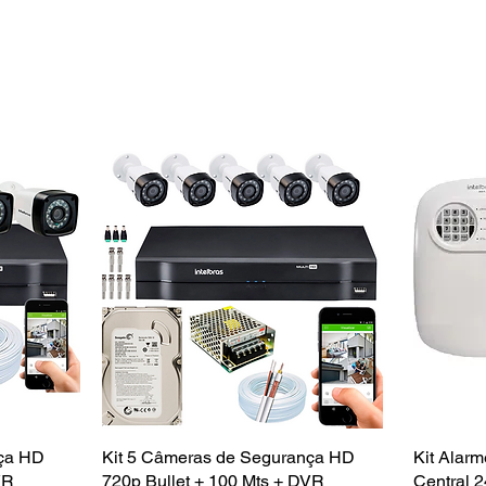
nça HD
a
Kit 5 Câmeras de Segurança HD
Visualização rápida
Kit Alarm
VR
720p Bullet + 100 Mts + DVR
Central 2