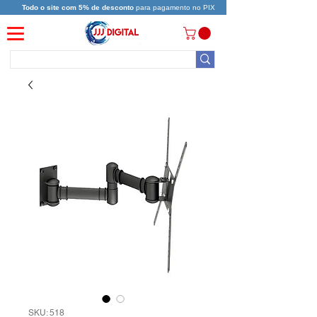
Todo o site com 5% de desconto
para pagamento no PIX
SKU: 518