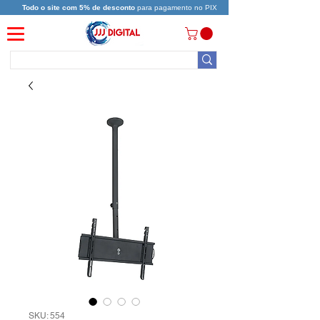
Todo o site com 5% de desconto
para pagamento no PIX
SKU: 554