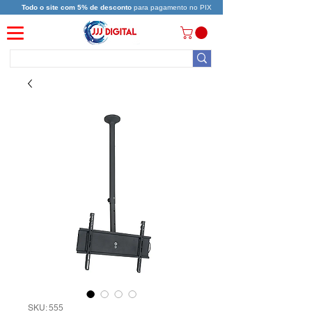
Todo o site com 5% de desconto
para pagamento no PIX
SKU: 555