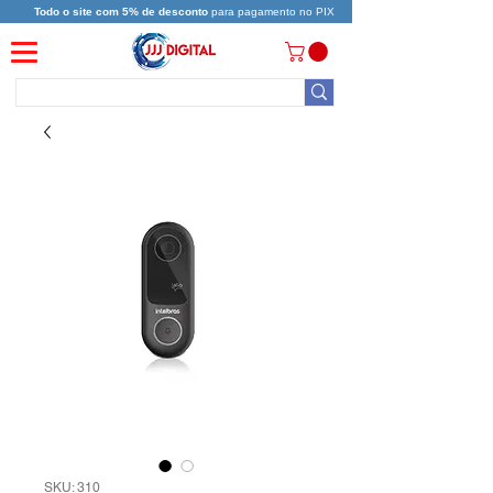
Todo o site com 5% de desconto
para pagamento no PIX
SKU: 310