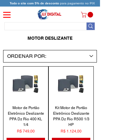
Todo o site com 5% de desconto
para pagamento no PIX
MOTOR DESLIZANTE
Motor de Portão
Kit Motor de Portão
Eletrônico Deslizante
Eletrônico Deslizante
PPA Dz Rio 400 KL
PPA Dz Rio R500 1/3
1/4
HP
Preço
Preço
R$ 749,00
R$ 1.124,00