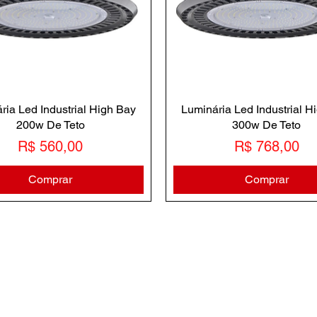
ria Led Industrial High Bay
Luminária Led Industrial H
200w De Teto
300w De Teto
Preço
Preço
R$ 560,00
R$ 768,00
Comprar
Comprar