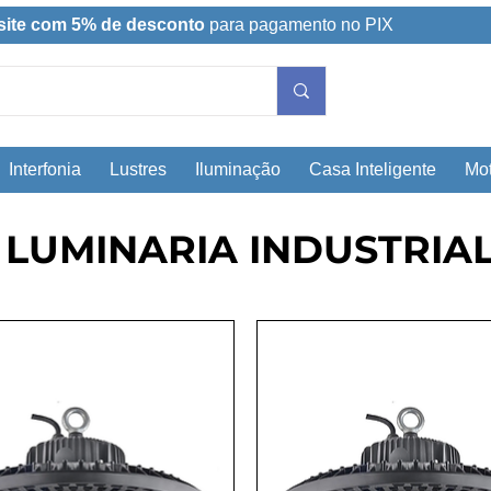
site com 5% de desconto
para pagamento no PIX
Interfonia
Lustres
Iluminação
Casa Inteligente
Mot
LUMINARIA INDUSTRIA