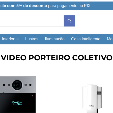
site com 5% de desconto
para pagamento no PIX
Interfonia
Lustres
Iluminação
Casa Inteligente
Mot
VIDEO PORTEIRO COLETIVO