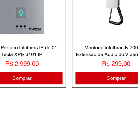
Porteiro Intelbras IP de 01
Monfone intelbras Iv 70
Tecla XPE 3101 IP
Extensão de Áudio do Vídeo 
Preço
Preço
R$ 2.999,00
R$ 299,00
Comprar
Comprar