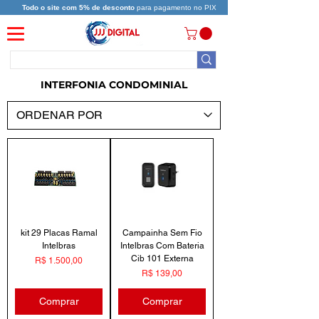
Todo o site com 5% de desconto
para pagamento no PIX
INTERFONIA CONDOMINIAL
kit 29 Placas Ramal
Campainha Sem Fio
Intelbras
Intelbras Com Bateria
Cib 101 Externa
Preço
R$ 1.500,00
Preço
R$ 139,00
Comprar
Comprar