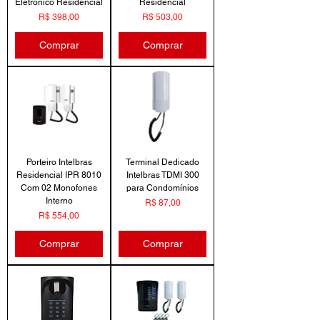
Eletrônico Residencial
Residencial
Preço
Preço
R$ 398,00
R$ 503,00
Comprar
Comprar
Porteiro Intelbras
Terminal Dedicado
Residencial IPR 8010
Intelbras TDMI 300
Com 02 Monofones
para Condomínios
Interno
Preço
R$ 87,00
Preço
R$ 554,00
Comprar
Comprar