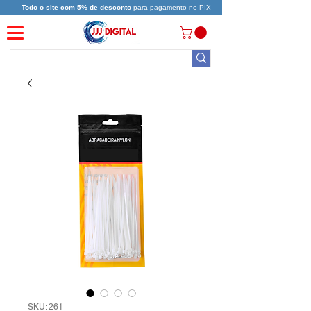
Todo o site com 5% de desconto
para pagamento no PIX
SKU: 261