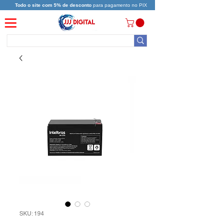
Todo o site com 5% de desconto
para pagamento no PIX
SKU: 194