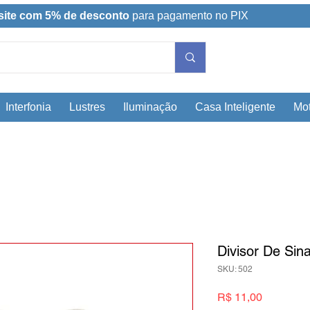
site com 5% de desconto
para pagamento no PIX
Interfonia
Lustres
Iluminação
Casa Inteligente
Mot
Divisor De Sin
SKU: 502
Preço
R$ 11,00