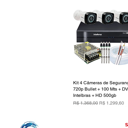
Kit 4 Câmeras de Segura
Visualização rápid
720p Bullet + 100 Mts + D
Intelbras + HD 500gb
Preço normal
Preço promoc
R$ 1.368,00
R$ 1.299,60