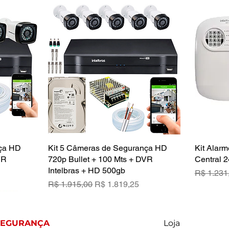
nça HD
a
Kit 5 Câmeras de Segurança HD
Visualização rápida
Kit Alarm
VR
720p Bullet + 100 Mts + DVR
Central 2
Intelbras + HD 500gb
Preço no
R$ 1.231
ional
Preço normal
Preço promocional
R$ 1.915,00
R$ 1.819,25
SEGURANÇA
Loja