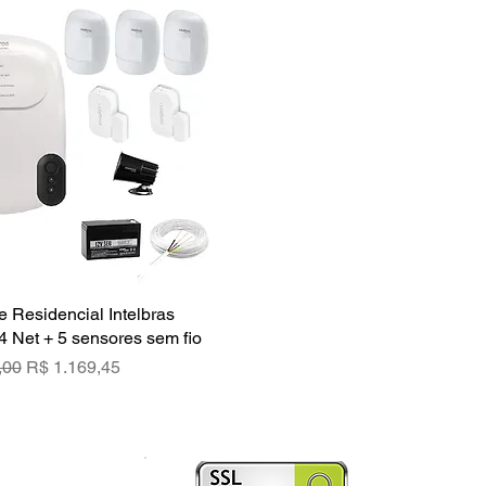
e Residencial Intelbras
Visualização rápida
4 Net + 5 sensores sem fio
rmal
Preço promocional
,00
R$ 1.169,45