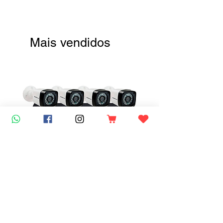
Mais vendidos
Kit 4 Câmeras de Segurança
HD 720p Bullet + 100 Mts +
DVR Intelbras + HD 500gb