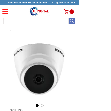
Todo o site com 5% de desconto
para pagamento no PIX
SKU: 135