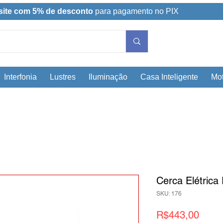
site com 5% de desconto
para pagamento no PIX
Interfonia
Lustres
Iluminação
Casa Inteligente
Mot
Cerca Elétrica 
SKU: 176
Price
R$443,00