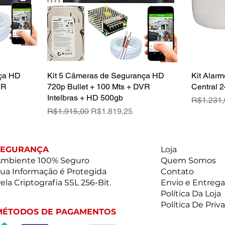
nça HD
Kit 5 Câmeras de Segurança HD
Quick View
Kit Alarm
VR
720p Bullet + 100 Mts + DVR
Central 2
Intelbras + HD 500gb
Regular P
R$1.231,
Regular Price
Sale Price
R$1.915,00
R$1.819,25
SEGURANÇA
Loja
mbiente 100% Seguro
Quem Somos
ua Informação é Protegida
Contato
ela Criptografia SSL 256-Bit.
Envio e Entrega
Política Da Loja
Política De Priv
MÉTODOS DE PAGAMENTOS