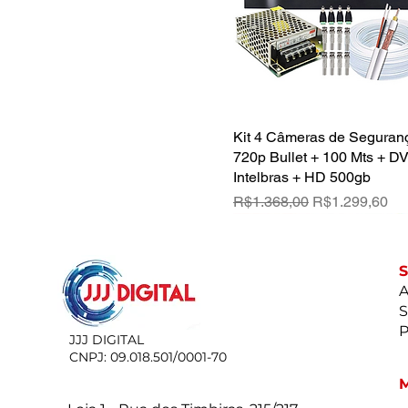
Kit 4 Câmeras de Segura
Quick View
720p Bullet + 100 Mts + D
Intelbras + HD 500gb
Regular Price
Sale Price
R$1.368,00
R$1.299,60
A
S
P
JJJ DIGITAL
CNPJ: 09.018.501/0001-70