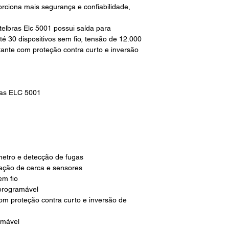
orciona mais segurança e confiabilidade,
ntelbras Elc 5001 possui saída para
é 30 dispositivos sem fio, tensão de 12.000
tante com proteção contra curto e inversão
bras ELC 5001
etro e detecção de fugas
lação de cerca e sensores
em fio
programável
om proteção contra curto e inversão de
ramável