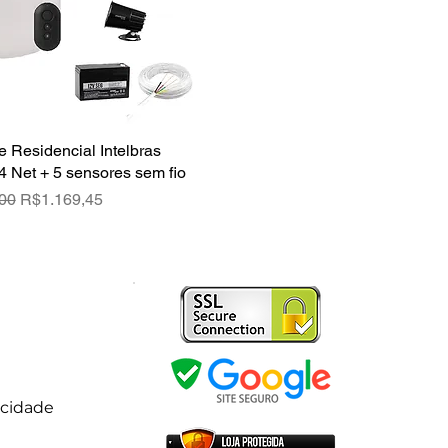
e Residencial Intelbras
Quick View
4 Net + 5 sensores sem fio
rice
Sale Price
00
R$1.169,45
acidade