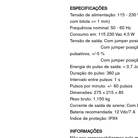
ESPECIFICAÇÕES
Tensão de alimentação: 115 - 230
com bitola >= 1 mm)
Frequência nominal: 50 - 60 Hz
Consumo em: 115 230 Vac 4,5 W
Tensão de saída: Com jumper posiç
Com jumper posição média
pulsativos, +/-5 %
Com jumper posição alta: 1
Energia do pulso de saída: < 0,7 J
Duração do pulso: 360 µs
Intervalo entre pulsos: 1 s
Pulsos por minuto: +/- 60 pulsos
Dimensões: 275 × 215 × 85
Peso bruto: 1,150 kg
Corrente de saída de sirene: Com b
Bateria recomendada: 12 Vdc/7 A
Índice de proteção: IPX4
INFORMAÇÕES
Não nos responsabilizamos pela m