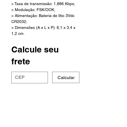
> Taxa de transmissão: 1,886 Kbps;
> Modulação: FSK/OOK;
> Alimentação: Bateria de lítio 3Vdc
CR2032;
> Dimensões (A x L x P): 6,1 x 3,4 x
1,2 cm.
Calcule seu
frete
Calcular