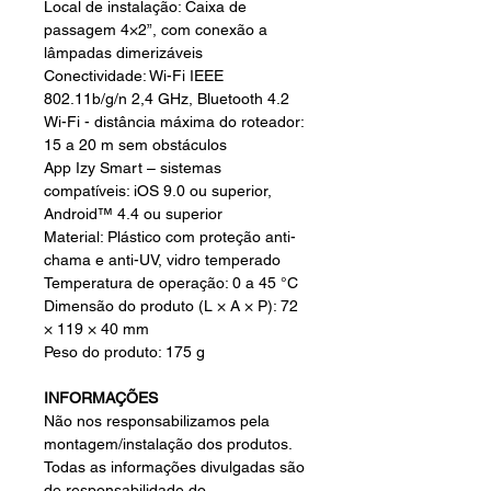
Local de instalação: Caixa de
passagem 4×2”, com conexão a
lâmpadas dimerizáveis
Conectividade: Wi-Fi IEEE
802.11b/g/n 2,4 GHz, Bluetooth 4.2
Wi-Fi - distância máxima do roteador:
15 a 20 m sem obstáculos
App Izy Smart – sistemas
compatíveis: iOS 9.0 ou superior,
Android™ 4.4 ou superior
Material: Plástico com proteção anti-
chama e anti-UV, vidro temperado
Temperatura de operação: 0 a 45 °C
Dimensão do produto (L × A × P): 72
× 119 × 40 mm
Peso do produto: 175 g
INFORMAÇÕES
Não nos responsabilizamos pela
montagem/instalação dos produtos.
Todas as informações divulgadas são
de responsabilidade do