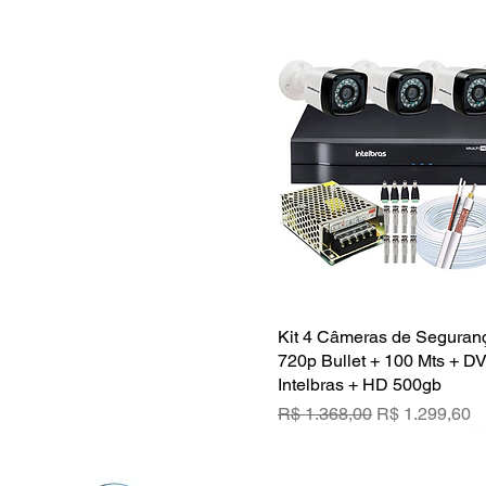
Kit 4 Câmeras de Segura
Visualização rápid
720p Bullet + 100 Mts + D
Intelbras + HD 500gb
Preço normal
Preço promoc
R$ 1.368,00
R$ 1.299,60