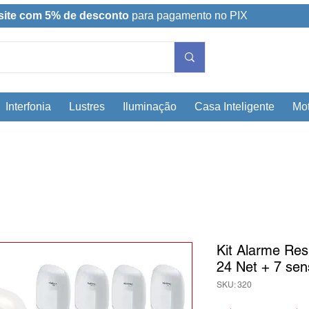
site com 5% de desconto
para pagamento no PIX
Interfonia
Lustres
Iluminação
Casa Inteligente
Mot
Kit Alarme Resi
24 Net + 7 sen
SKU: 320