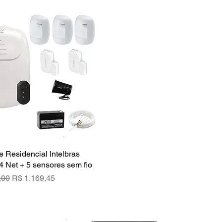
e Residencial Intelbras
Visualização rápida
4 Net + 5 sensores sem fio
rmal
Preço promocional
,00
R$ 1.169,45