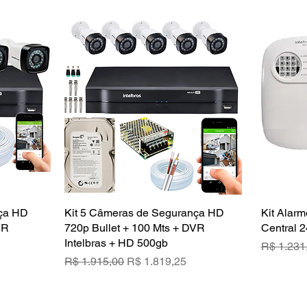
nça HD
a
Kit 5 Câmeras de Segurança HD
Visualização rápida
Kit Alarm
VR
720p Bullet + 100 Mts + DVR
Central 2
Intelbras + HD 500gb
Preço no
R$ 1.231
ional
Preço normal
Preço promocional
R$ 1.915,00
R$ 1.819,25