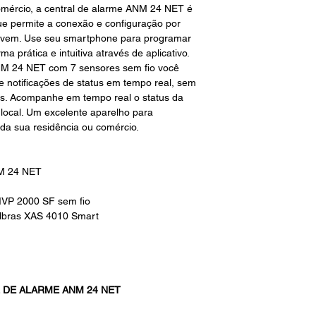
omércio, a central de alarme ANM 24 NET é
ue permite a conexão e configuração por
 nuvem. Use seu smartphone para programar
ma prática e intuitiva através de aplicativo.
ANM 24 NET com 7 sensores sem fio você
be notificações de status em tempo real, sem
os. Acompanhe em tempo real o status da
 local. Um excelente aparelho para
da sua residência ou comércio.
NM 24 NET
 IVP 2000 SF sem fio
elbras XAS 4010 Smart
 DE ALARME ANM 24 NET