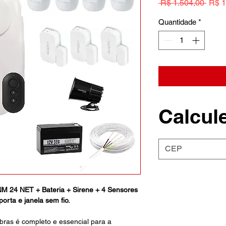
Preç
 R$ 1.504,00 
R$ 1
norm
Quantidade
*
Calcule
ANM 24 NET + Bateria + Sirene + 4 Sensores
orta e janela sem fio.
lbras é completo e essencial para a