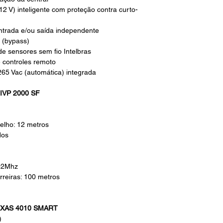
12 V) inteligente com proteção contra curto-
trada e/ou saída independente
 (bypass)
de sensores sem fio Intelbras
 controles remoto
65 Vac (automática) integrada
VP 2000 SF
elho: 12 metros
dos
,92Mhz
rreiras: 100 metros
XAS 4010 SMART
)