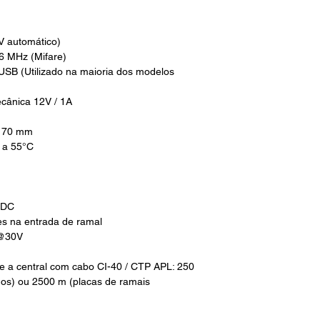
V automático)
56 MHz (Mifare)
 USB (Utilizado na maioria dos modelos
cânica 12V / 1A
x 70 mm
 a 55°C
VDC
tes na entrada de ramal
 @30V
 e a central com cabo CI-40 / CTP APL: 250
os) ou 2500 m (placas de ramais