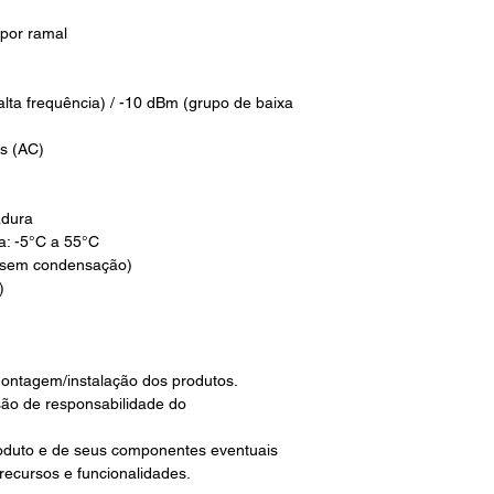
por ramal
lta frequência) / -10 dBm (grupo de baixa
s (AC)
adura
a: -5°C a 55°C
 (sem condensação)
)
ontagem/instalação dos produtos.
são de responsabilidade do
roduto e de seus componentes eventuais
 recursos e funcionalidades.