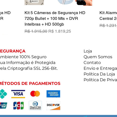
nça HD
a
Kit 5 Câmeras de Segurança HD
Visualização rápida
Kit Alarm
VR
720p Bullet + 100 Mts + DVR
Central 2
Intelbras + HD 500gb
Preço no
R$ 1.231
ional
Preço normal
Preço promocional
R$ 1.915,00
R$ 1.819,25
SEGURANÇA
Loja
mbiente 100% Seguro
Quem Somos
ua Informação é Protegida
Contato
ela Criptografia SSL 256-Bit.
Envio e Entrega
Política Da Loja
Política De Priv
MÉTODOS DE PAGAMENTOS
neta
ilicone
x 5 Elsys +
 C/5
a
a
a
a
Videokê vsk 3.0 com 2.932 músicas
SUPORTE TRIARTICULADO DE
MANGUEIRA NEON Amarela C/5
Kit Alarme Residencial Intelbras
Visualização rápida
Visualização rápida
Visualização rápida
Visualização rápida
Câmera I
Cabo HDM
Kit 4 Câ
Lustre 8 
te
na memória + 2 microfones sem fio
PAREDE P/TV 14" A 58" M3
RABICHO 127V 100M
Central 24 Net + 6 sensores sem fio
Acesso R
720p Bul
Diamante 