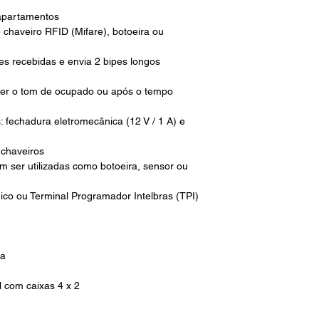
 apartamentos
 chaveiro RFID (Mifare), botoeira ou
s recebidas e envia 2 bipes longos
ber o tom de ocupado ou após o tempo
fechadura eletromecânica (12 V / 1 A) e
 chaveiros
m ser utilizadas como botoeira, sensor ou
ico ou Terminal Programador Intelbras (TPI)
ra
l com caixas 4 x 2