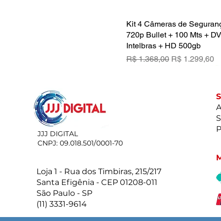
Kit 4 Câmeras de Segura
Visualização rápid
720p Bullet + 100 Mts + D
Intelbras + HD 500gb
Preço normal
Preço promoc
R$ 1.368,00
R$ 1.299,60
A
S
P
JJJ DIGITAL
CNPJ: 09.018.501/0001-70
Loja 1 - Rua dos Timbiras, 215/217
Santa Efigênia - CEP 01208-011
São Paulo - SP
(11) 3331-9614
Fechadura Digital c/ Maça
Fita Led 5050 5 Metros C/s
Kit Receptor Digital Satma
MANGUEIRA NEON 3000k
Visualização rápid
Visualização rápid
Visualização rápid
Visualização rápid
Protec JL 5845 embutir
Ip65 Quente 3000k +1 Fon
Antena Lnbf Ku
RABICHO 127V 100M