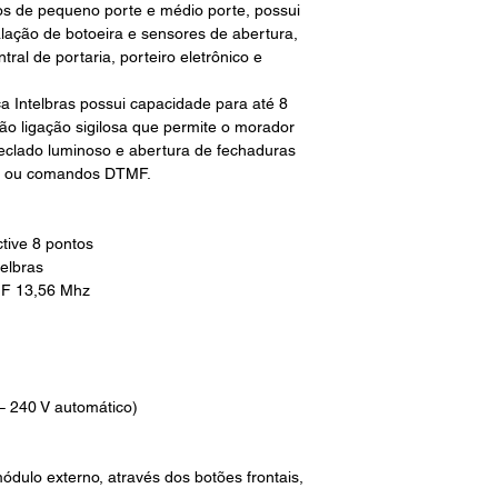
os de pequeno porte e médio porte, possui
talação de botoeira e sensores de abertura,
ral de portaria, porteiro eletrônico e
rca Intelbras possui capacidade para até 8
ão ligação sigilosa que permite o morador
, teclado luminoso e abertura de fechaduras
ira ou comandos DTMF.
ctive 8 pontos
elbras
MF 13,56 Mhz
 – 240 V automático)
dulo externo, através dos botões frontais,