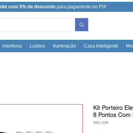
site com 5% de desconto
para pagamento no PIX
Interfonia
Lustres
Iluminação
Casa Inteligente
Mot
Kit Porteiro El
8 Pontos Com 
SKU: 226