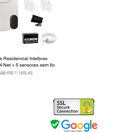
e Residencial Intelbras
Visualização rápida
4 Net + 5 sensores sem fio
rmal
Preço promocional
,00
R$ 1.169,45