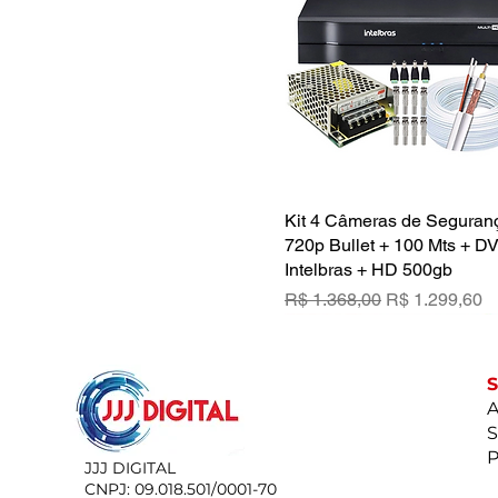
Kit 4 Câmeras de Segura
Visualização rápid
720p Bullet + 100 Mts + D
Intelbras + HD 500gb
Preço normal
Preço promoc
R$ 1.368,00
R$ 1.299,60
A
S
P
JJJ DIGITAL
CNPJ: 09.018.501/0001-70