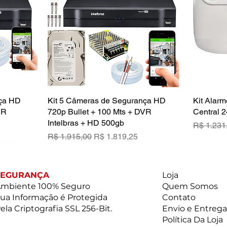
nça HD
a
Kit 5 Câmeras de Segurança HD
Visualização rápida
Kit Alarm
VR
720p Bullet + 100 Mts + DVR
Central 2
Intelbras + HD 500gb
Preço no
R$ 1.231
ional
Preço normal
Preço promocional
R$ 1.915,00
R$ 1.819,25
SEGURANÇA
Loja
mbiente 100% Seguro
Quem Somos
ua Informação é Protegida
Contato
ela Criptografia SSL 256-Bit.
Envio e Entrega
Política Da Loja