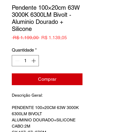
Pendente 100×20cm 63W
3000K 6300LM Bivolt -
Aluminio Dourado +
Silicone
Preço
Preço
 R$ 1.199,00 
R$ 1.139,05
normal
promocional
Quantidade
*
Comprar
Descrição Geral:
PENDENTE 100×20CM 63W 3000K
6300LM BIVOLT
ALUMINIO DOURADO+SILICONE
CABO:2M