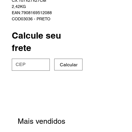
CX:107×27×27CM
2,42KG
EAN:7908169512088
COD03036 - PRETO
Calcule seu
frete
Calcular
Mais vendidos