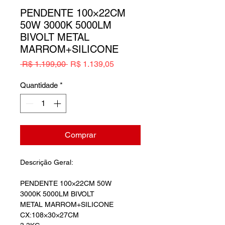
PENDENTE 100×22CM
50W 3000K 5000LM
BIVOLT METAL
MARROM+SILICONE
Preço
Preço
 R$ 1.199,00 
R$ 1.139,05
normal
promocional
Quantidade
*
Comprar
Descrição Geral:
PENDENTE 100×22CM 50W
3000K 5000LM BIVOLT
METAL MARROM+SILICONE
CX:108×30×27CM