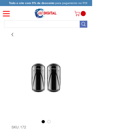
Todo o site com 5% de desconto
para pagamento no PIX
SKU: 172