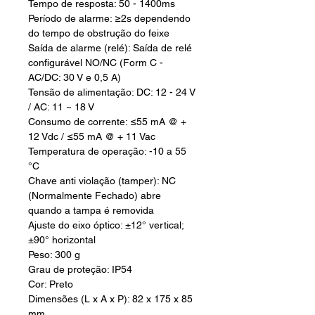
Tempo de resposta: 50 - 1400ms
Período de alarme: ≥2s dependendo
do tempo de obstrução do feixe
Saída de alarme (relé): Saída de relé
configurável NO/NC (Form C -
AC/DC: 30 V e 0,5 A)
Tensão de alimentação: DC: 12 - 24 V
/ AC: 11 ~ 18 V
Consumo de corrente: ≤55 mA @ +
12 Vdc / ≤55 mA @ + 11 Vac
Temperatura de operação: -10 a 55
°C
Chave anti violação (tamper): NC
(Normalmente Fechado) abre
quando a tampa é removida
Ajuste do eixo óptico: ±12° vertical;
±90° horizontal
Peso: 300 g
Grau de proteção: IP54
Cor: Preto
Dimensões (L x A x P): 82 x 175 x 85
mm