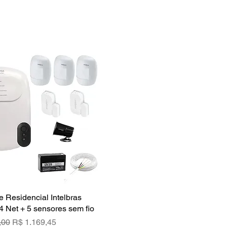
e Residencial Intelbras
Visualização rápida
4 Net + 5 sensores sem fio
rmal
Preço promocional
,00
R$ 1.169,45