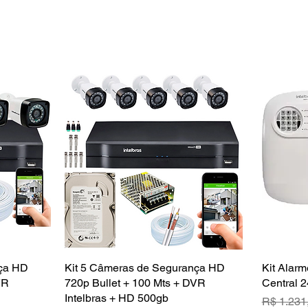
nça HD
a
Kit 5 Câmeras de Segurança HD
Visualização rápida
Kit Alarm
VR
720p Bullet + 100 Mts + DVR
Central 2
Intelbras + HD 500gb
Preço no
R$ 1.231