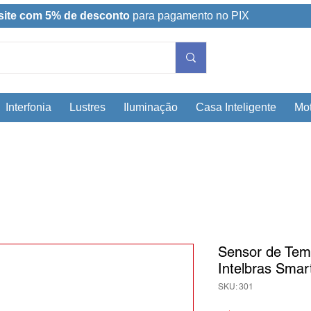
site com 5% de desconto
para pagamento no PIX
Interfonia
Lustres
Iluminação
Casa Inteligente
Mot
Sensor de Tem
Intelbras Smar
SKU: 301