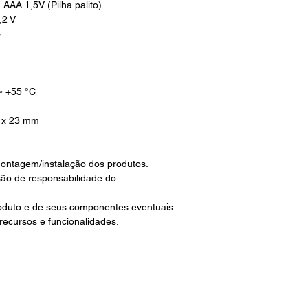
 AAA 1,5V (Pilha palito)
,2 V
C
~ +55 °C
2 x 23 mm
ontagem/instalação dos produtos.
são de responsabilidade do
roduto e de seus componentes eventuais
 recursos e funcionalidades.