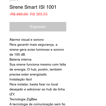
Sirene Smart ISI 1001
Preço
Preço
 R$ 389,00 
R$ 369,55
normal
promocional
Esgotado
Alarme visual e sonoro
Para garantir mais segurança, a
sirene gera aviso luminoso e sonoro
de 100 dB.
Bateria interna
Sua sirene funciona mesmo com falta
de energia. O hub, porém, também
precisa estar energizado.
Instalação fácil
Para instalar, basta fixar no local
desejado e adicionar ao hub da linha
IZY.
Tecnologia ZigBee
A tecnologia de comunicação sem fio