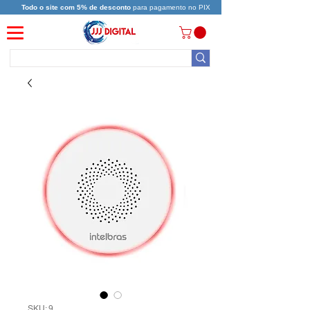
Todo o site com 5% de desconto
para pagamento no PIX
SKU: 9