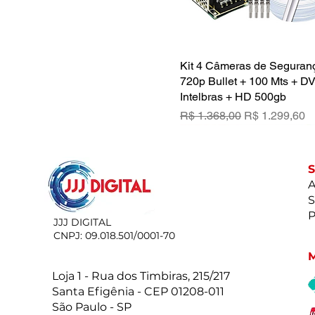
Kit 4 Câmeras de Segura
Visualização rápid
720p Bullet + 100 Mts + D
Intelbras + HD 500gb
Preço normal
Preço promoc
R$ 1.368,00
R$ 1.299,60
A
S
P
JJJ DIGITAL
CNPJ: 09.018.501/0001-70
Loja 1 - Rua dos Timbiras, 215/217
Santa Efigênia - CEP 01208-011
São Paulo - SP