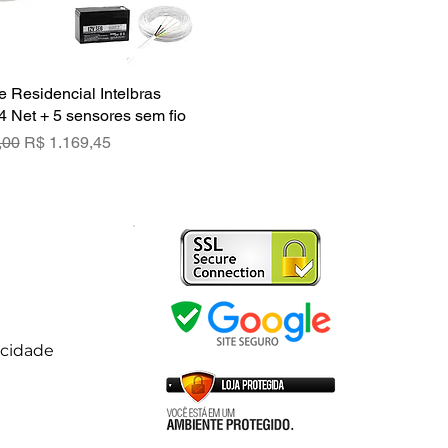
e Residencial Intelbras
Visualização rápida
4 Net + 5 sensores sem fio
rmal
Preço promocional
,00
R$ 1.169,45
acidade