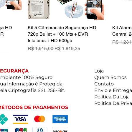
nça HD
a
Kit 5 Câmeras de Segurança HD
Visualização rápida
Kit Alarm
VR
720p Bullet + 100 Mts + DVR
Central 2
Intelbras + HD 500gb
Preço no
R$ 1.231
ional
Preço normal
Preço promocional
R$ 1.915,00
R$ 1.819,25
SEGURANÇA
Loja
mbiente 100% Seguro
Quem Somos
ua Informação é Protegida
Contato
ela Criptografia SSL 256-Bit.
Envio e Entrega
Política Da Loja
Política De Priv
MÉTODOS DE PAGAMENTOS