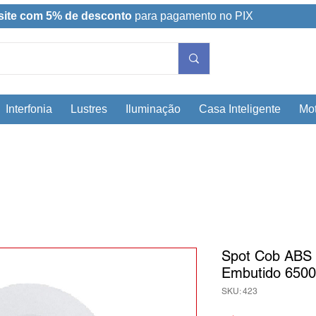
site com 5% de desconto
para pagamento no PIX
Interfonia
Lustres
Iluminação
Casa Inteligente
Mot
Spot Cob ABS
Embutido 6500
SKU: 423