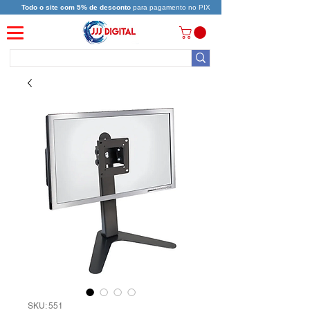
Todo o site com 5% de desconto
para pagamento no PIX
SKU: 551