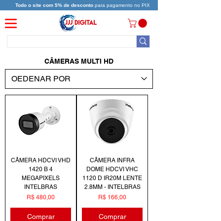
Todo o site com 5% de desconto
para pagamento no PIX
CÂMERAS MULTI HD
CÂMERA HDCVI VHD
CÂMERA INFRA
1420 B 4
DOME HDCVI VHC
MEGAPIXELS
1120 D IR20M LENTE
INTELBRAS
2.8MM - INTELBRAS
Preço
Preço
R$ 480,00
R$ 166,00
Comprar
Comprar