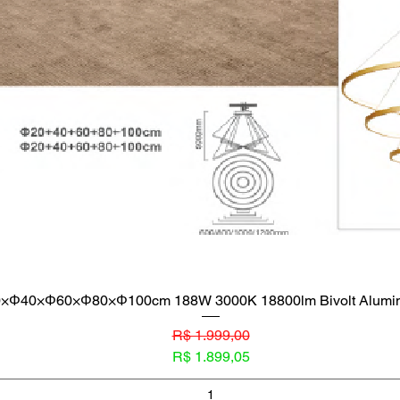
×Φ40×Φ60×Φ80×Φ100cm 188W 3000K 18800lm Bivolt Alumini
R$ 1.999,00
Preço normal
Preço promocional
R$ 1.899,05