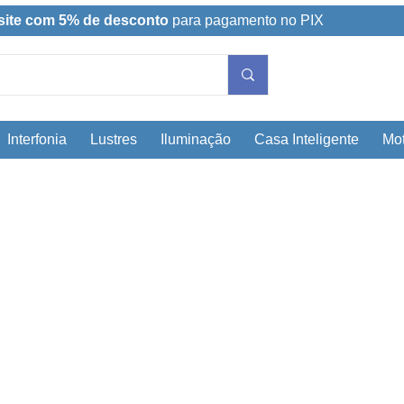
site com 5% de desconto
para pagamento no PIX
Interfonia
Lustres
Iluminação
Casa Inteligente
Mot